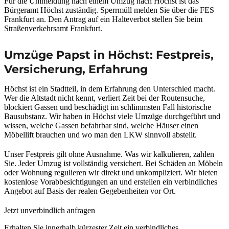
Für die Ummeldung nach einem Umzug nach Höchst ist das
Bürgeramt Höchst zuständig. Sperrmüll melden Sie über die FES
Frankfurt an. Den Antrag auf ein Halteverbot stellen Sie beim
Straßenverkehrsamt Frankfurt.
Umzüge Papst in Höchst: Festpreis,
Versicherung, Erfahrung
Höchst ist ein Stadtteil, in dem Erfahrung den Unterschied macht.
Wer die Altstadt nicht kennt, verliert Zeit bei der Routensuche,
blockiert Gassen und beschädigt im schlimmsten Fall historische
Bausubstanz. Wir haben in Höchst viele Umzüge durchgeführt und
wissen, welche Gassen befahrbar sind, welche Häuser einen
Möbellift brauchen und wo man den LKW sinnvoll abstellt.
Unser Festpreis gilt ohne Ausnahme. Was wir kalkulieren, zahlen
Sie. Jeder Umzug ist vollständig versichert. Bei Schäden an Möbeln
oder Wohnung regulieren wir direkt und unkompliziert. Wir bieten
kostenlose Vorabbesichtigungen an und erstellen ein verbindliches
Angebot auf Basis der realen Gegebenheiten vor Ort.
Jetzt unverbindlich anfragen
Erhalten Sie innerhalb kürzester Zeit ein verbindliches