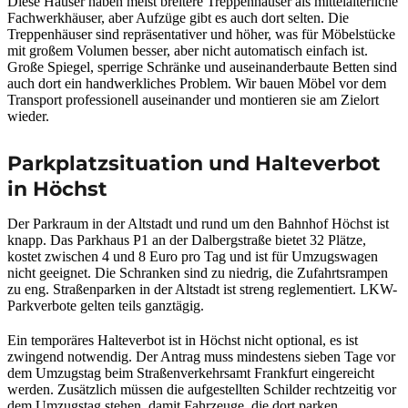
Diese Häuser haben meist breitere Treppenhäuser als mittelalterliche
Fachwerkhäuser, aber Aufzüge gibt es auch dort selten. Die
Treppenhäuser sind repräsentativer und höher, was für Möbelstücke
mit großem Volumen besser, aber nicht automatisch einfach ist.
Große Spiegel, sperrige Schränke und auseinanderbaute Betten sind
auch dort ein handwerkliches Problem. Wir bauen Möbel vor dem
Transport professionell auseinander und montieren sie am Zielort
wieder.
Parkplatzsituation und Halteverbot
in Höchst
Der Parkraum in der Altstadt und rund um den Bahnhof Höchst ist
knapp. Das Parkhaus P1 an der Dalbergstraße bietet 32 Plätze,
kostet zwischen 4 und 8 Euro pro Tag und ist für Umzugswagen
nicht geeignet. Die Schranken sind zu niedrig, die Zufahrtsrampen
zu eng. Straßenparken in der Altstadt ist streng reglementiert. LKW-
Parkverbote gelten teils ganztägig.
Ein temporäres Halteverbot ist in Höchst nicht optional, es ist
zwingend notwendig. Der Antrag muss mindestens sieben Tage vor
dem Umzugstag beim Straßenverkehrsamt Frankfurt eingereicht
werden. Zusätzlich müssen die aufgestellten Schilder rechtzeitig vor
dem Umzugstag stehen, damit Fahrzeuge, die dort parken,