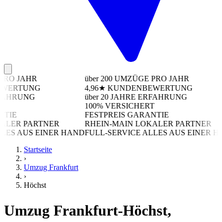
RO JAHR
über 200
UMZÜGE PRO JAHR
WERTUNG
4,96★
KUNDENBEWERTUNG
AHRUNG
über 20
JAHRE ERFAHRUNG
100%
VERSICHERT
TIE
FESTPREIS
GARANTIE
LER PARTNER
RHEIN-MAIN
LOKALER PARTNER
ES AUS EINER HAND
FULL-SERVICE
ALLES AUS EINER HA
Startseite
›
Umzug Frankfurt
›
Höchst
Umzug Frankfurt-Höchst,